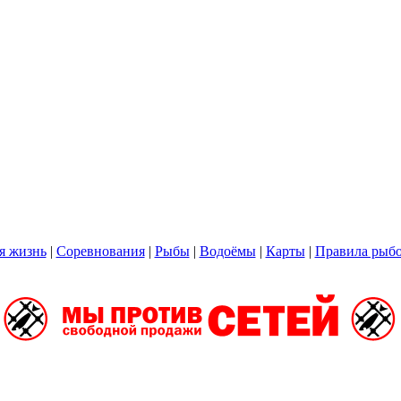
я жизнь
|
Соревнования
|
Рыбы
|
Водоёмы
|
Карты
|
Правила рыбо