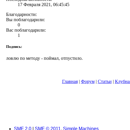
17 Февраля 2021, 06:45:45
Благодарности:
Вы поблагодарили:
0
Вас поблагодарили:
1
Подпись:
ловлю по методу - поймал, отпустило.
Главная
|
Форум
|
Статьи
|
Клубна
SMF 2.0
|
SMF © 2011
,
Simple Machines